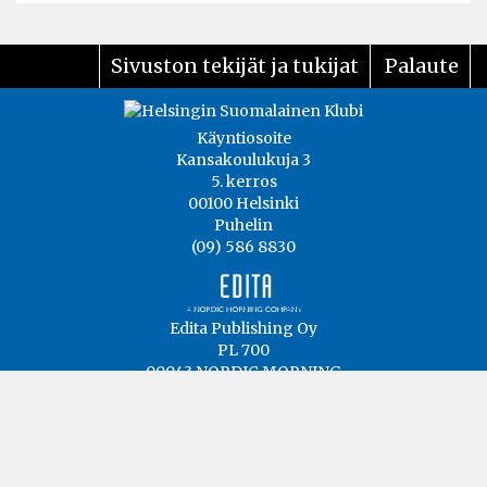
Sivuston tekijät ja tukijat
Palaute
Käyntiosoite
Kansakoulukuja 3
5. kerros
00100 Helsinki
Puhelin
(09) 586 8830
Edita Publishing Oy
PL 700
00043 NORDIC MORNING
Porkkalankatu 22, Helsinki
etunimi.sukunimi@edita.fi
www.editapublishing.fi