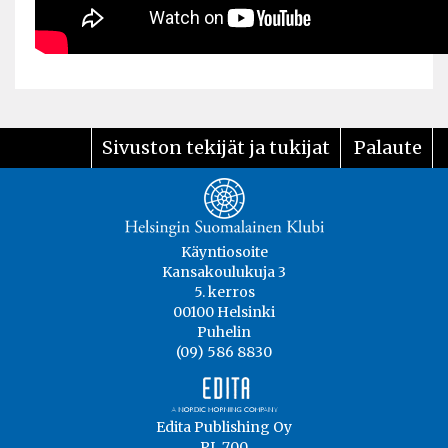
Sivuston tekijät ja tukijat
Palaute
Käyntiosoite
Kansakoulukuja 3
5. kerros
00100 Helsinki
Puhelin
(09) 586 8830
Edita Publishing Oy
PL 700